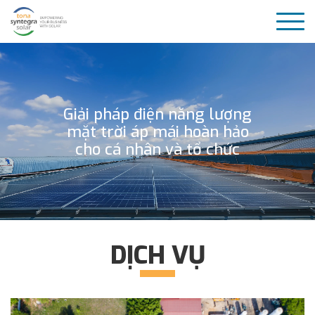
Giải pháp điện năng lượng
mặt trời áp mái hoàn hảo
cho cá nhân và tổ chức
DỊCH VỤ