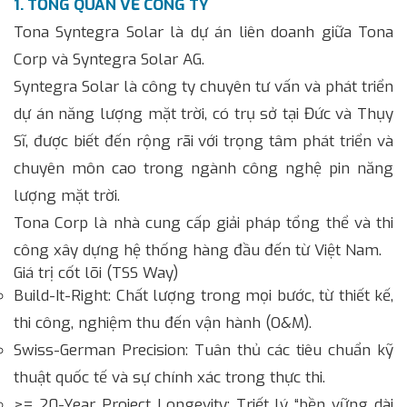
1. TỔNG QUAN VỀ CÔNG TY
Tona Syntegra Solar là dự án liên doanh giữa Tona
Corp và Syntegra Solar AG.
Syntegra Solar là công ty chuyên tư vấn và phát triển
dự án năng lượng mặt trời, có trụ sở tại Đức và Thụy
Sĩ, được biết đến rộng rãi với trọng tâm phát triển và
chuyên môn cao trong ngành công nghệ pin năng
lượng mặt trời.
Tona Corp là nhà cung cấp giải pháp tổng thể và thi
công xây dựng hệ thống hàng đầu đến từ Việt Nam.
Giá trị cốt lõi (TSS Way)
Build-It-Right: Chất lượng trong mọi bước, từ thiết kế,
thi công, nghiệm thu đến vận hành (O&M).
Swiss-German Precision: Tuân thủ các tiêu chuẩn kỹ
thuật quốc tế và sự chính xác trong thực thi.
>= 20-Year Project Longevity: Triết lý “bền vững dài