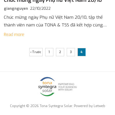
Chúc mừng ngày Phụ nữ Việt Nam 20/10
giangnguyen
22/10/2022
Chúc mừng ngày Phụ nữ Việt Nam 20/10, tập thể
thành viên nam của TONA & TSS đã kết hợp cùng
Công đoàn công ty và Phòng Hành chính Nhân […]
Read more
‹ Trước
1
2
3
4
Copyright © 2026 Tona Syntegra Solar. Powered by
Letweb