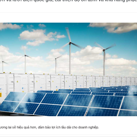
ương lai sẽ hiệu quả hơn, đảm bảo lợi ích lâu dài cho doanh nghiệp.