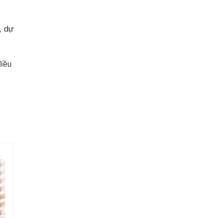
, dự
điều