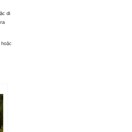
ặc di
ra
, hoặc