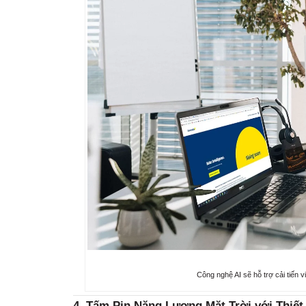
Công nghệ AI sẽ hỗ trợ cải tiến v
4. Tấm Pin Năng Lượng Mặt Trời với Thiết