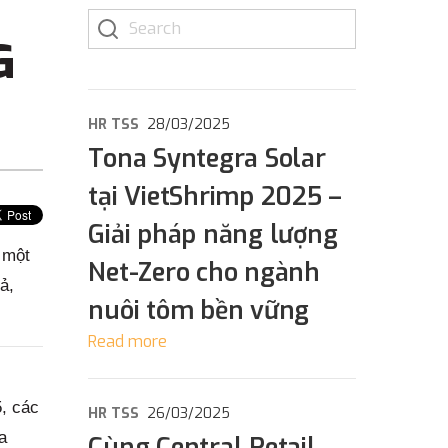
G
HR TSS
28/03/2025
Tona Syntegra Solar
tại VietShrimp 2025 –
Giải pháp năng lượng
 một
Net-Zero cho ngành
ả,
nuôi tôm bền vững
Read more
5, các
HR TSS
26/03/2025
a
Cùng Central Retail