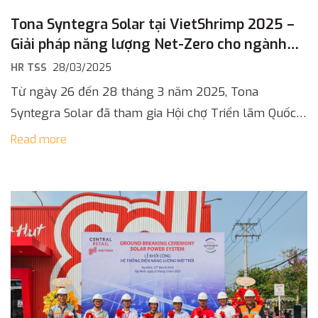
Tona Syntegra Solar tại VietShrimp 2025 –
Giải pháp năng lượng Net-Zero cho ngành
nuôi tôm bền vững
HR TSS
28/03/2025
Từ ngày 26 đến 28 tháng 3 năm 2025, Tona
Syntegra Solar đã tham gia Hội chợ Triển lãm Quốc
tế Công nghệ ngành tôm Việt Nam được tổ chức […]
Read more