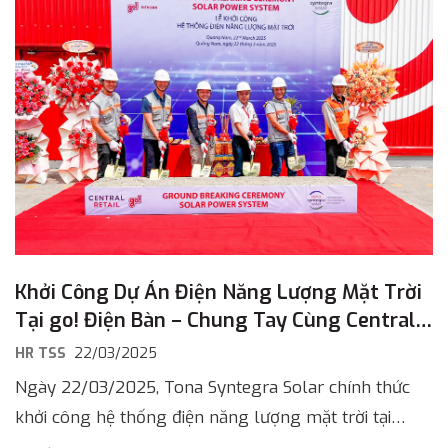
Khởi Công Dự Án Điện Năng Lượng Mặt Trời
Tại go! Điện Bàn – Chung Tay Cùng Central
Retail Hướng Đến Tương Lai Xanh
HR TSS
22/03/2025
Ngày 22/03/2025, Tona Syntegra Solar chính thức
khởi công hệ thống điện năng lượng mặt trời tại
Trung tâm thương mại go! Điện Bàn, tỉnh Quảng