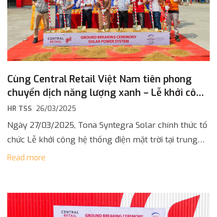
Cùng Central Retail Việt Nam tiên phong
chuyển dịch năng lượng xanh – Lễ khởi công
tại go! Hoà Thành
HR TSS
26/03/2025
Ngày 27/03/2025, Tona Syntegra Solar chính thức tổ
chức Lễ khởi công hệ thống điện mặt trời tại trung
tâm thương mại go! Hoà Thành, tỉnh Tây Ninh. Đây là
Read more
[…]