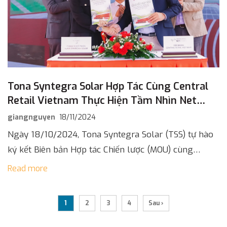
Tona Syntegra Solar Hợp Tác Cùng Central
Retail Vietnam Thực Hiện Tầm Nhìn Net
Zero
giangnguyen
18/11/2024
Ngày 18/10/2024, Tona Syntegra Solar (TSS) tự hào
ký kết Biên bản Hợp tác Chiến lược (MOU) cùng
Central Retail Vietnam nhằm hiện thực hóa tầm nhìn
Read more
Net Zero của […]
1
2
3
4
Sau ›