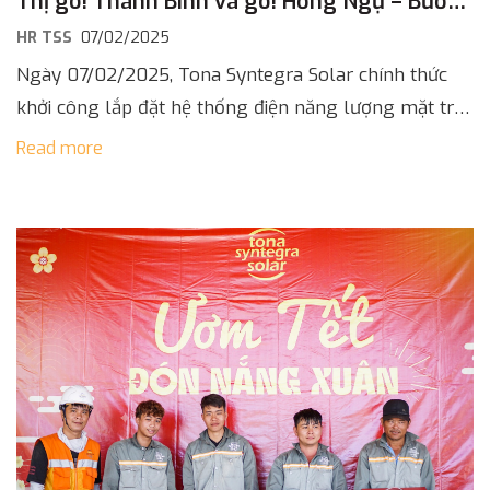
Thị go! Thanh Bình và go! Hồng Ngự – Bước
Tiến Của Central Retail Trên Hành Trình Net
HR TSS
07/02/2025
Zero
Ngày 07/02/2025, Tona Syntegra Solar chính thức
khởi công lắp đặt hệ thống điện năng lượng mặt trời
tại hai siêu thị go! Thanh Bình (Đồng Tháp) và go!
Read more
Hồng […]