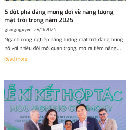
5 đột phá đáng mong đợi về năng lượng
mặt trời trong năm 2025
giangnguyen
26/11/2024
Ngành công nghiệp năng lượng mặt trời đang bùng
nổ với nhiều đổi mới quan trọng, mở ra tiềm năng
cho một tương lai bền vững. Năm 2025 hứa hẹn […]
Read more