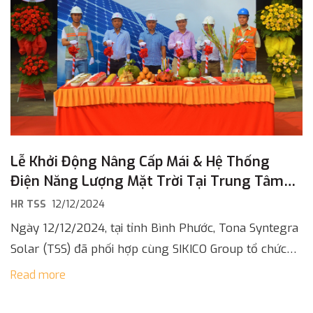
Lễ Khởi Động Nâng Cấp Mái & Hệ Thống
Điện Năng Lượng Mặt Trời Tại Trung Tâm
Thương Mại An Lộc
HR TSS
12/12/2024
Ngày 12/12/2024, tại tỉnh Bình Phước, Tona Syntegra
Solar (TSS) đã phối hợp cùng SIKICO Group tổ chức
Lễ khởi động dự án nâng cấp mái và hệ thống điện
Read more
[…]