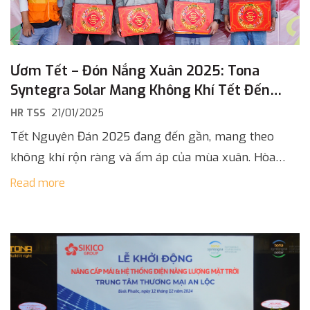
Ươm Tết – Đón Nắng Xuân 2025: Tona
Syntegra Solar Mang Không Khí Tết Đến
Công Trường
HR TSS
21/01/2025
Tết Nguyên Đán 2025 đang đến gần, mang theo
không khí rộn ràng và ấm áp của mùa xuân. Hòa
chung không khí đón Tết cổ truyền, Tona Syntegra
Read more
Solar […]