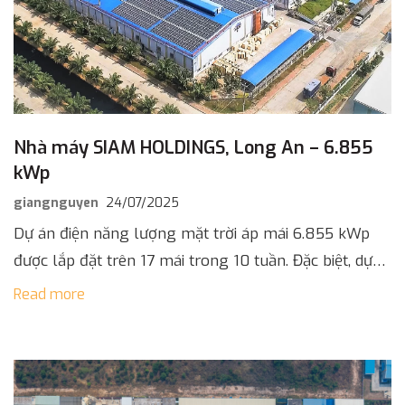
Nhà máy SIAM HOLDINGS, Long An – 6.855
kWp
giangnguyen
24/07/2025
Dự án điện năng lượng mặt trời áp mái 6.855 kWp
được lắp đặt trên 17 mái trong 10 tuần. Đặc biệt, dự
án đạt COD hai tuần trước thời […]
Read more