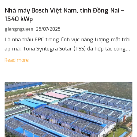
Nhà máy Bosch Việt Nam, tỉnh Đồng Nai –
1540 kWp
giangnguyen
25/07/2025
Là nhà thầu EPC trong lĩnh vực năng lượng mặt trời
áp mái, Tona Syntegra Solar (TSS) đã hợp tác cùng
Bosch để triển khai hệ thống điện mặt trời [...]
Read more