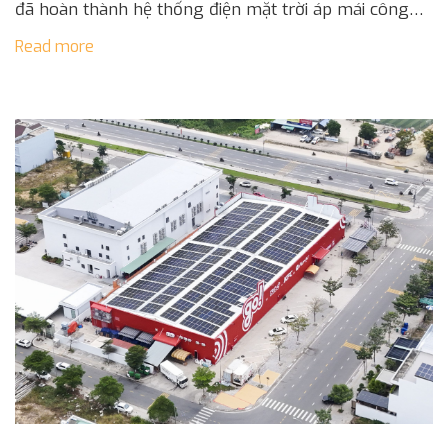
đã hoàn thành hệ thống điện mặt trời áp mái công
suất 389 kWp cho Central Retail Việt Nam. Dự án [...]
Read more