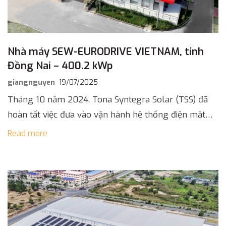
Nhà máy SEW-EURODRIVE VIETNAM, tỉnh
Đồng Nai – 400.2 kWp
giangnguyen
19/07/2025
Tháng 10 năm 2024, Tona Syntegra Solar (TSS) đã
hoàn tất việc đưa vào vận hành hệ thống điện mặt
trời áp mái với công suất 400,2 kWp tại cơ [...]
Read more