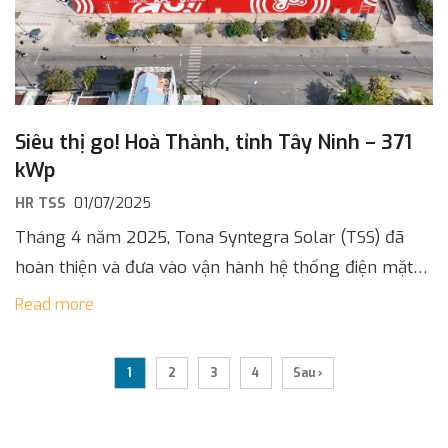
Siêu thị go! Hoà Thành, tỉnh Tây Ninh – 371
kWp
HR TSS
01/07/2025
Tháng 4 năm 2025, Tona Syntegra Solar (TSS) đã
hoàn thiện và đưa vào vận hành hệ thống điện mặt
trời áp mái công suất 371 kWp tại siêu thị [...]
Read more
1
2
3
4
Sau ›