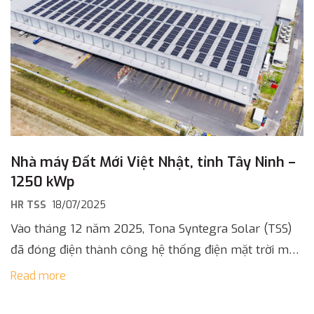
Nhà máy Đất Mới Việt Nhật, tỉnh Tây Ninh –
1250 kWp
HR TSS
18/07/2025
Vào tháng 12 năm 2025, Tona Syntegra Solar (TSS)
đã đóng điện thành công hệ thống điện mặt trời mái
nhà công suất 1.250 kWp cho Công ty Cổ phần [...]
Read more