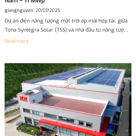
Nam – 11 MWp
giangnguyen
20/07/2025
Dự án điện năng lượng mặt trời áp mái hợp tác giữa
Tona Syntegra Solar (TSS) và nhà đầu tư năng lượng
tái tạo đến từ Na Uy được triển [...]
Read more