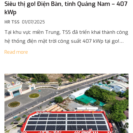
Siêu thị go! Điện Bàn, tỉnh Quảng Nam – 407
kWp
HR TSS
01/07/2025
Tại khu vực miền Trung, TSS đã triển khai thành công
hệ thống điện mặt trời công suất 407 kWp tại go!
Điện Bàn vào tháng 6, năm 2025. Đây [...]
Read more