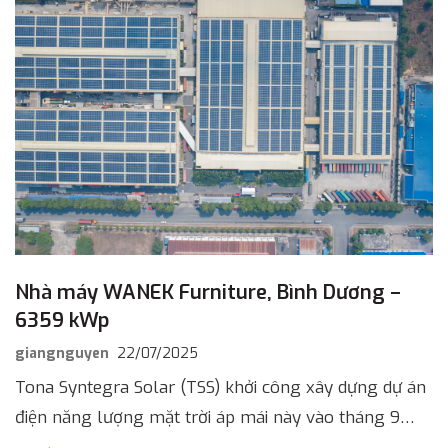
Nhà máy WANEK Furniture, Bình Dương –
6359 kWp
giangnguyen
22/07/2025
Tona Syntegra Solar (TSS) khởi công xây dựng dự án
điện năng lượng mặt trời áp mái này vào tháng 9
năm 2020. Đến tháng 2 năm 2021, dự án […]