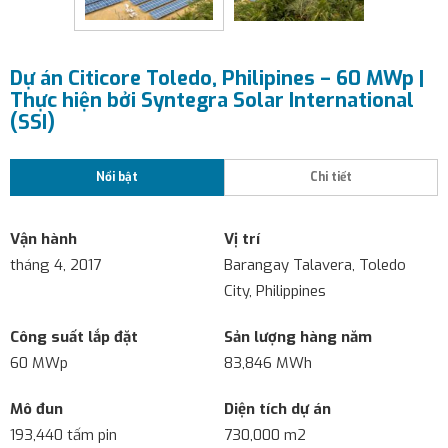
Dự án Citicore Toledo, Philipines – 60 MWp |
Thực hiện bởi Syntegra Solar International
(SSI)
Nổi bật
Chi tiết
Vận hành
Vị trí
tháng 4, 2017
Barangay Talavera, Toledo
City, Philippines
Công suất lắp đặt
Sản lượng hàng năm
60 MWp
83,846 MWh
Mô đun
Diện tích dự án
193,440 tấm pin
730,000 m2