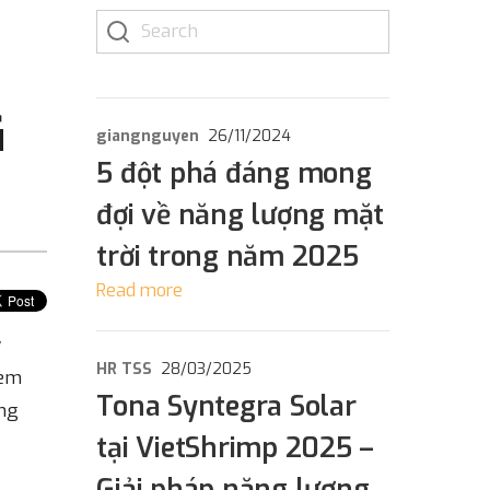
G
giangnguyen
26/11/2024
5 đột phá đáng mong
đợi về năng lượng mặt
trời trong năm 2025
Read more
y
HR TSS
28/03/2025
 em
Tona Syntegra Solar
ộng
tại VietShrimp 2025 –
Giải pháp năng lượng