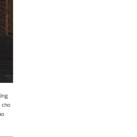
hững
g cho
ào