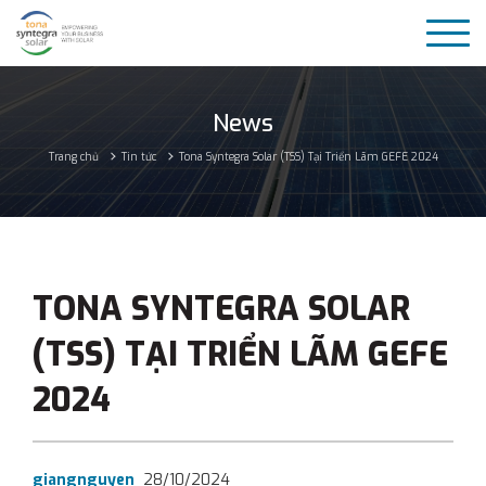
News
Trang chủ
Tin tức
Tona Syntegra Solar (TSS) Tại Triển Lãm GEFE 2024
TONA SYNTEGRA SOLAR
(TSS) TẠI TRIỂN LÃM GEFE
2024
giangnguyen
28/10/2024